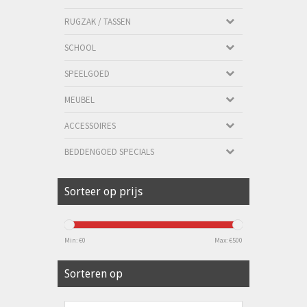
RUGZAK / TASSEN
SCHOOL
SPEELGOED
MEUBEL
ACCESSOIRES
BEDDENGOED SPECIALS
Sorteer op prijs
Min: €
0
Max: €
500
Sorteren op