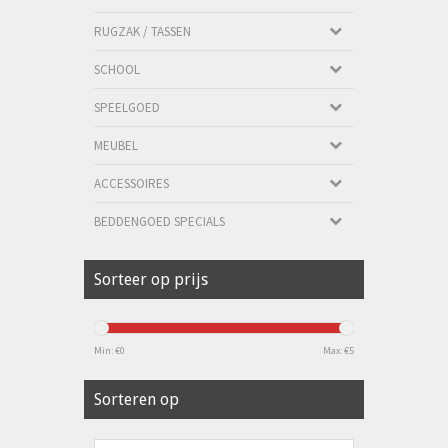
RUGZAK / TASSEN
SCHOOL
SPEELGOED
MEUBEL
ACCESSOIRES
BEDDENGOED SPECIALS
Sorteer op prijs
Min: €
0
Max: €
5
Sorteren op