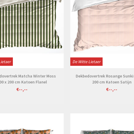
Lietaer
De Witte Lietaer
dovertrek Matcha Winter Moss
Dekbedovertrek Rosange Sunkis
00 x 200 cm Katoen Flanel
200 cm Katoen Satijn
€--,--
€--,--
Bekijken
Bekijken