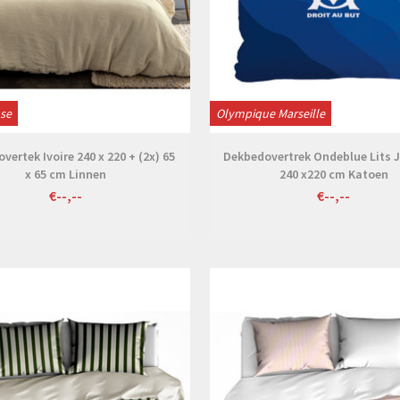
ose
Olympique Marseille
vertek Ivoire 240 x 220 + (2x) 65
Dekbedovertrek Ondeblue Lits
x 65 cm Linnen
240 x220 cm Katoen
€--,--
€--,--
Bekijken
Bekijken