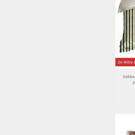
De Witte 
Dekbe
2