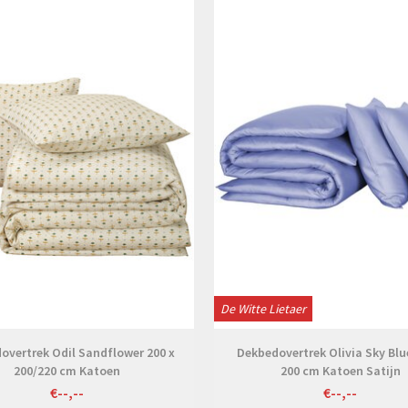
Bekijken
Bekijken
De Witte Lietaer
overtrek Odil Sandflower 200 x
Dekbedovertrek Olivia Sky Blu
200/220 cm Katoen
200 cm Katoen Satijn
€--,--
€--,--