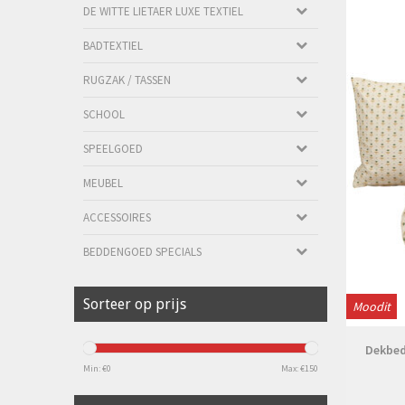
DE WITTE LIETAER LUXE TEXTIEL
BADTEXTIEL
RUGZAK / TASSEN
SCHOOL
SPEELGOED
MEUBEL
ACCESSOIRES
BEDDENGOED SPECIALS
Sorteer op prijs
Moodit
Dekbed
Min: €
0
Max: €
150