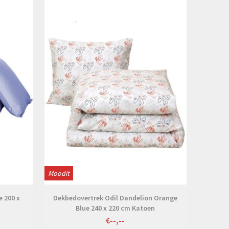
Bekijken
Moodit
e 200 x
Dekbedovertrek Odil Dandelion Orange
Blue 240 x 220 cm Katoen
€--,--