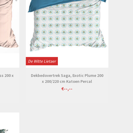
De Witte Lietaer
s 200 x
Dekbedovertrek Saga, Exotic Plume 200
x 200/220 cm Katoen Percal
€--,--