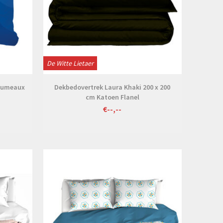
De Witte Lietaer
 Jumeaux
Dekbedovertrek Laura Khaki 200 x 200
cm Katoen Flanel
€--,--
Bekijken