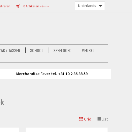
streren
0 Artikelen - €--,--
AK / TASSEN
SCHOOL
SPEELGOED
MEUBEL
Merchandise Fever tel. +31 10 2 36 38 59
ek
Grid
List