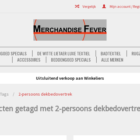
Vergelijk
Mijn account / Regi
GOED SPECIALS
DE WITTE LIETAER LUXE TEXTIEL
BADTEXTIEL
RUGZ
ACCESSOIRES
BEDDENGOED SPECIALS
ALLE MERKEN
Uitsluitend verkoop aan Winkeliers
Tags
/
2-persoons dekbedovertrek
cten getagd met 2-persoons dekbedovertr