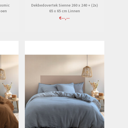
Cosmic
Dekbedovertek Sienne 260 x 240 + (2x)
toen
65 x 65 cm Linnen
€--,--
Bekijken