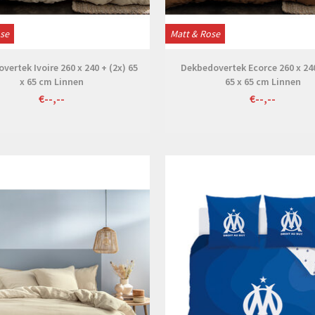
ose
Matt & Rose
vertek Ivoire 260 x 240 + (2x) 65
Dekbedovertek Ecorce 260 x 240
x 65 cm Linnen
65 x 65 cm Linnen
€--,--
€--,--
Bekijken
Bekijken