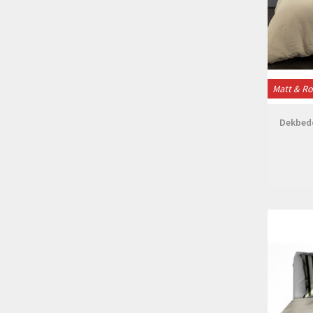
Matt & R
Dekbedo