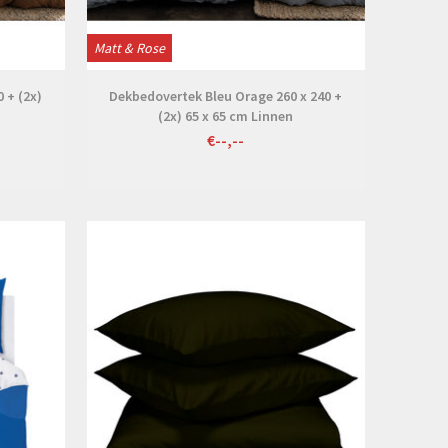
Matt & Rose
 + (2x)
Dekbedovertek Bleu Orage 260 x 240 +
(2x) 65 x 65 cm Linnen
€--,--
Bekijken