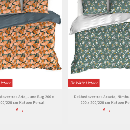
Lietaer
De Witte Lietaer
dovertrek Aria, June Bug 200 x
Dekbedovertrek Acacia, Nimbu
200/220 cm Katoen Percal
200 x 200/220 cm Katoen Pe
€--,--
€--,--