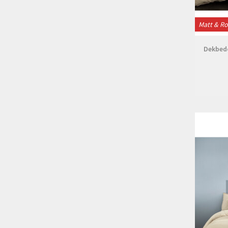
Matt & R
Dekbedo