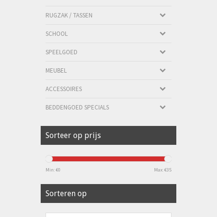
RUGZAK / TASSEN
SCHOOL
SPEELGOED
MEUBEL
ACCESSOIRES
BEDDENGOED SPECIALS
Sorteer op prijs
Min: €
0
Max: €
35
Sorteren op