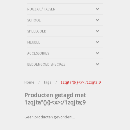
RUGZAK / TASSEN
SCHOOL
SPEELGOED
MEUBEL
ACCESSOIRES
BEDDENGOED SPECIALS
Home
/
Tags
/
1zqjta"(){}<x>:/1zqjta;9
Producten getagd met
1zqjta"(){}<x>:/1zqjta;9
Geen producten gevonden!...