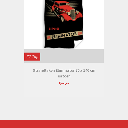
ZZ Top
Strandlaken Eliminator 70 x 140 cm
Katoen
€--,--