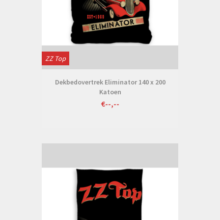
ZZ Top
Dekbedovertrek Eliminator 140 x 200
Katoen
€--,--