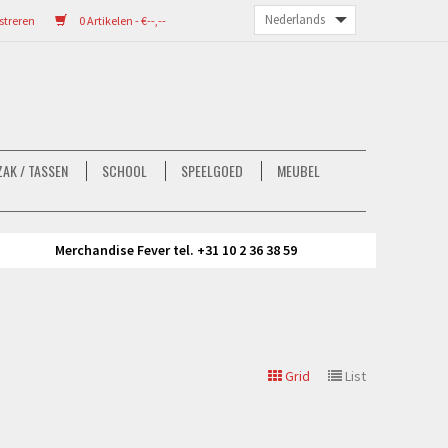
streren
0 Artikelen - €--,--
AK / TASSEN
SCHOOL
SPEELGOED
MEUBEL
Merchandise Fever tel. +31 10 2 36 38 59
Grid
List