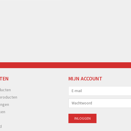
TEN
MIJN ACCOUNT
ducten
producten
ingen
ken
d