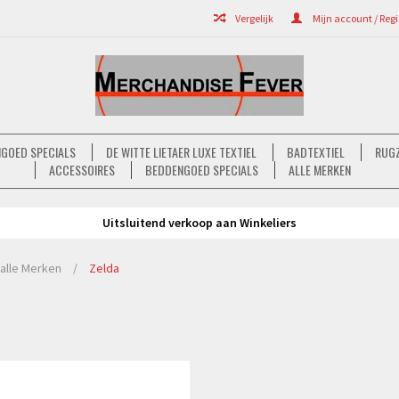
Vergelijk
Mijn account / Regi
GOED SPECIALS
DE WITTE LIETAER LUXE TEXTIEL
BADTEXTIEL
RUGZ
ACCESSOIRES
BEDDENGOED SPECIALS
ALLE MERKEN
Uitsluitend verkoop aan Winkeliers
alle Merken
/
Zelda
Bekijken