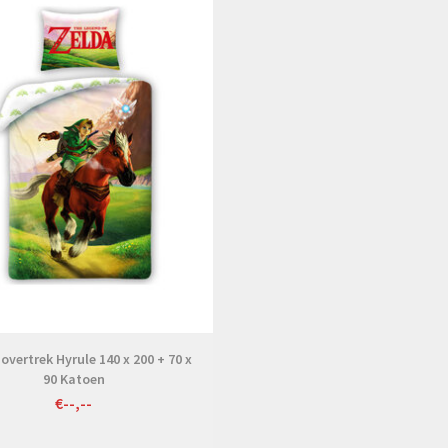
vertrek Hyrule 140 x 200 + 70 x
90 Katoen
€--,--