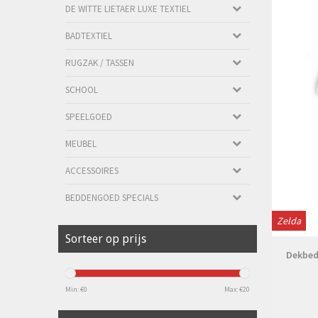
DE WITTE LIETAER LUXE TEXTIEL
BADTEXTIEL
RUGZAK / TASSEN
SCHOOL
SPEELGOED
MEUBEL
ACCESSOIRES
BEDDENGOED SPECIALS
Zelda
Sorteer op prijs
Dekbedo
Min: €
0
Max: €
20