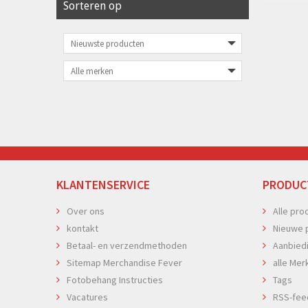
Sorteren op
KLANTENSERVICE
PRODUC
Over ons
Alle pro
kontakt
Nieuwe 
Betaal- en verzendmethoden
Aanbied
Sitemap Merchandise Fever
alle Mer
Fotobehang Instructies
Tags
Vacatures
RSS-fee