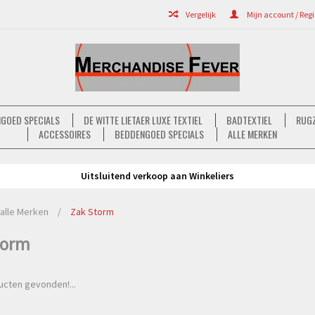
Vergelijk
Mijn account / Regi
GOED SPECIALS
DE WITTE LIETAER LUXE TEXTIEL
BADTEXTIEL
RUGZ
ACCESSOIRES
BEDDENGOED SPECIALS
ALLE MERKEN
Uitsluitend verkoop aan Winkeliers
alle Merken
/
Zak Storm
torm
cten gevonden!...