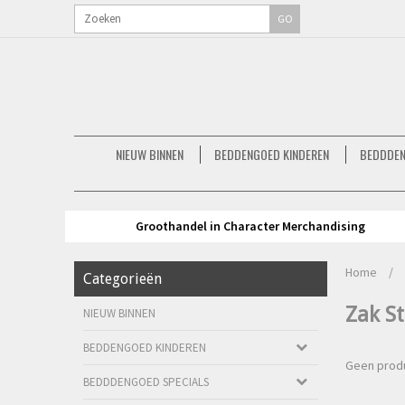
GO
NIEUW BINNEN
BEDDENGOED KINDEREN
BEDDDEN
Groothandel in Character Merchandising
Home
/
Categorieën
Zak S
NIEUW BINNEN
BEDDENGOED KINDEREN
Geen produ
BEDDDENGOED SPECIALS