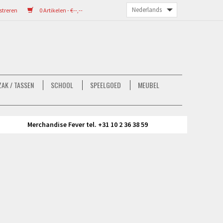
streren
0 Artikelen - €--,--
AK / TASSEN
SCHOOL
SPEELGOED
MEUBEL
Merchandise Fever tel. +31 10 2 36 38 59