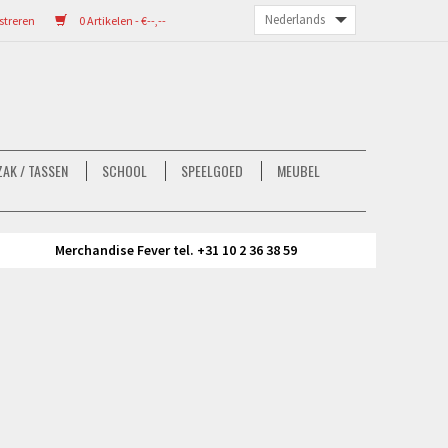
streren
0 Artikelen - €--,--
AK / TASSEN
SCHOOL
SPEELGOED
MEUBEL
Merchandise Fever tel. +31 10 2 36 38 59