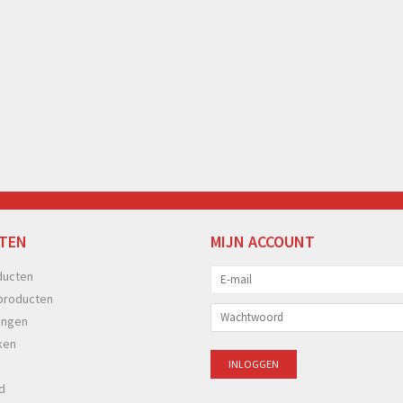
TEN
MIJN ACCOUNT
ducten
producten
ingen
ken
d