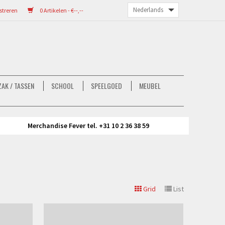
streren
0 Artikelen - €--,--
AK / TASSEN
SCHOOL
SPEELGOED
MEUBEL
Merchandise Fever tel. +31 10 2 36 38 59
Grid
List
Bekijken