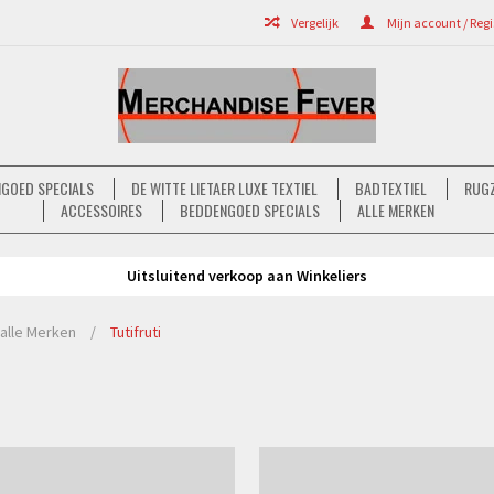
Vergelijk
Mijn account / Regi
GOED SPECIALS
DE WITTE LIETAER LUXE TEXTIEL
BADTEXTIEL
RUGZ
ACCESSOIRES
BEDDENGOED SPECIALS
ALLE MERKEN
Uitsluitend verkoop aan Winkeliers
alle Merken
/
Tutifruti
Bekijken
Bekijken