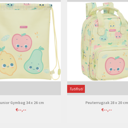
Tutifruti
Junior Gymbag 34 x 26 cm
Peuterrugzak 28 x 20 c
€--,--
€--,--