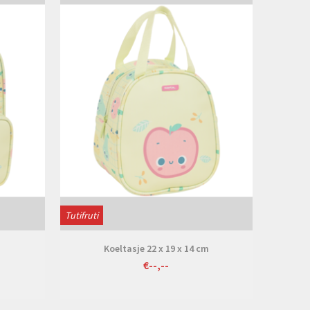
Tutifruti
m
Koeltasje 22 x 19 x 14 cm
€--,--