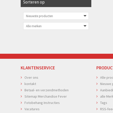
Sorteren op
KLANTENSERVICE
PRODUC
Over ons
Alle pro
kontakt
Nieuwe 
Betaal- en verzendmethoden
Aanbied
Sitemap Merchandise Fever
alle Mer
Fotobehang Instructies
Tags
Vacatures
RSS-fee