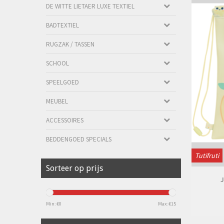
DE WITTE LIETAER LUXE TEXTIEL
BADTEXTIEL
RUGZAK / TASSEN
SCHOOL
SPEELGOED
MEUBEL
ACCESSOIRES
BEDDENGOED SPECIALS
Tutifruti
Sorteer op prijs
Min: €
0
Max: €
15