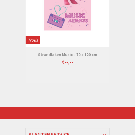
Trolls
Strandlaken Music - 70 x 120 cm
€--,--
KLANTENSERVICE