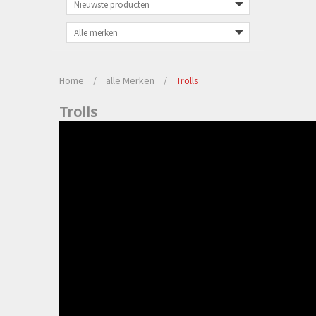
Home
/
alle Merken
/
Trolls
Trolls