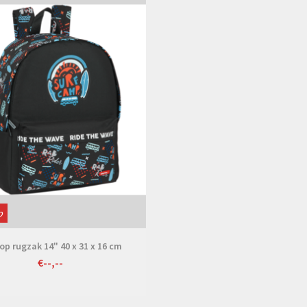
p
op rugzak 14" 40 x 31 x 16 cm
€--,--