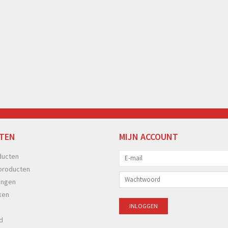
TEN
MIJN ACCOUNT
ducten
producten
ingen
ken
d