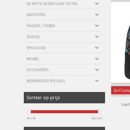
DE WITTE LIETAER LUXE TEXTIEL
BADTEXTIEL
RUGZAK / TASSEN
SCHOOL
SPEELGOED
MEUBEL
ACCESSOIRES
BEDDENGOED SPECIALS
Surf Cam
Sorteer op prijs
Lapt
Min: €
0
Max: €
15