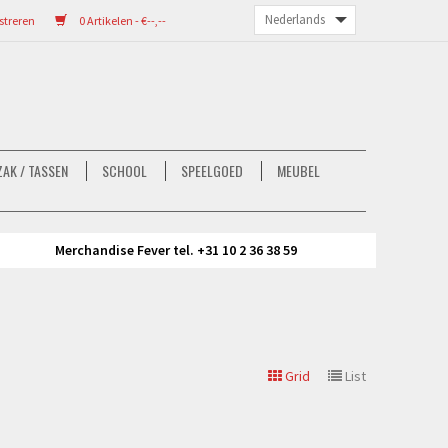
streren
0 Artikelen - €--,--
AK / TASSEN
SCHOOL
SPEELGOED
MEUBEL
Merchandise Fever tel. +31 10 2 36 38 59
Grid
List