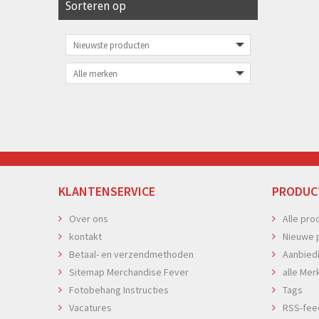
Sorteren op
KLANTENSERVICE
PRODUC
Over ons
Alle pro
kontakt
Nieuwe 
Betaal- en verzendmethoden
Aanbied
Sitemap Merchandise Fever
alle Mer
Fotobehang Instructies
Tags
Vacatures
RSS-fee