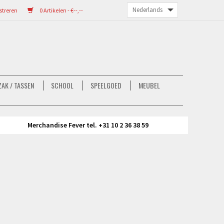
streren
0 Artikelen - €--,--
AK / TASSEN
SCHOOL
SPEELGOED
MEUBEL
Merchandise Fever tel. +31 10 2 36 38 59