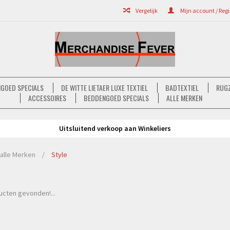
Vergelijk
Mijn account / Regi
GOED SPECIALS
DE WITTE LIETAER LUXE TEXTIEL
BADTEXTIEL
RUGZ
ACCESSOIRES
BEDDENGOED SPECIALS
ALLE MERKEN
Uitsluitend verkoop aan Winkeliers
alle Merken
/
Style
cten gevonden!...