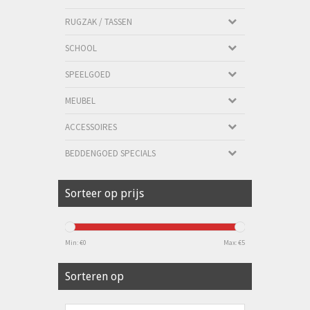
RUGZAK / TASSEN
SCHOOL
SPEELGOED
MEUBEL
ACCESSOIRES
BEDDENGOED SPECIALS
Sorteer op prijs
Min: €
0
Max: €
5
Sorteren op