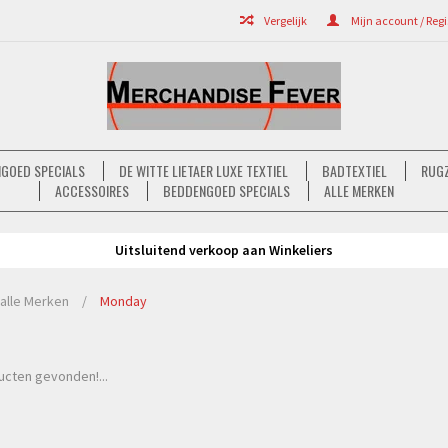
Vergelijk
Mijn account / Regi
GOED SPECIALS
DE WITTE LIETAER LUXE TEXTIEL
BADTEXTIEL
RUGZ
ACCESSOIRES
BEDDENGOED SPECIALS
ALLE MERKEN
Uitsluitend verkoop aan Winkeliers
alle Merken
/
Monday
cten gevonden!...