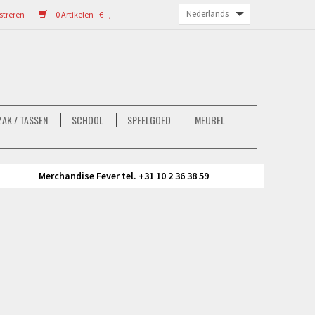
streren
0 Artikelen - €--,--
AK / TASSEN
SCHOOL
SPEELGOED
MEUBEL
Merchandise Fever tel. +31 10 2 36 38 59