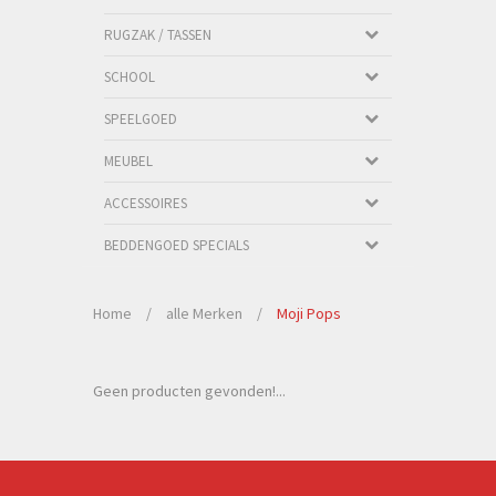
RUGZAK / TASSEN
SCHOOL
SPEELGOED
MEUBEL
ACCESSOIRES
BEDDENGOED SPECIALS
Home
/
alle Merken
/
Moji Pops
Geen producten gevonden!...