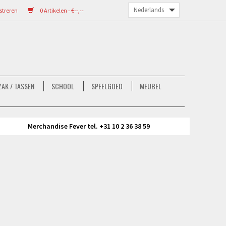
streren
0 Artikelen - €--,--
AK / TASSEN
SCHOOL
SPEELGOED
MEUBEL
Merchandise Fever tel. +31 10 2 36 38 59