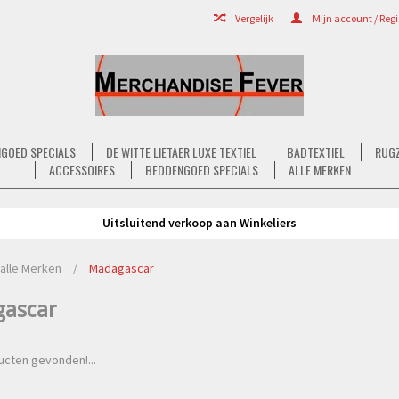
Vergelijk
Mijn account / Regi
GOED SPECIALS
DE WITTE LIETAER LUXE TEXTIEL
BADTEXTIEL
RUGZ
ACCESSOIRES
BEDDENGOED SPECIALS
ALLE MERKEN
Uitsluitend verkoop aan Winkeliers
alle Merken
/
Madagascar
ascar
cten gevonden!...