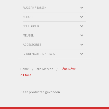
RUGZAK / TASSEN
SCHOOL
SPEELGOED
MEUBEL
ACCESSOIRES
BEDDENGOED SPECIALS
Home
/
alle Merken
/
Léna Rêve
d'Etoile
Geen producten gevonden!...