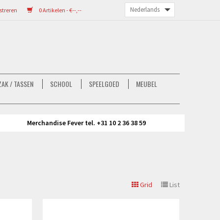
streren
0 Artikelen - €--,--
AK / TASSEN
SCHOOL
SPEELGOED
MEUBEL
Merchandise Fever tel. +31 10 2 36 38 59
Grid
List
Bekijken