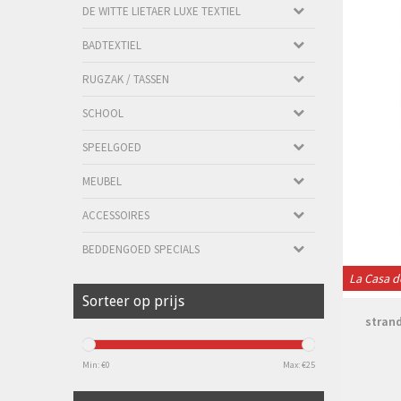
DE WITTE LIETAER LUXE TEXTIEL
BADTEXTIEL
RUGZAK / TASSEN
SCHOOL
SPEELGOED
MEUBEL
ACCESSOIRES
BEDDENGOED SPECIALS
La Casa d
Sorteer op prijs
strand
Min: €
0
Max: €
25