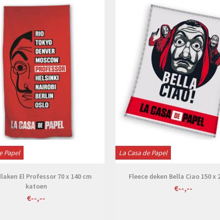
e Papel
La Casa de Papel
laken El Professor 70 x 140 cm
Fleece deken Bella Ciao 150 x
katoen
€--,--
€--,--