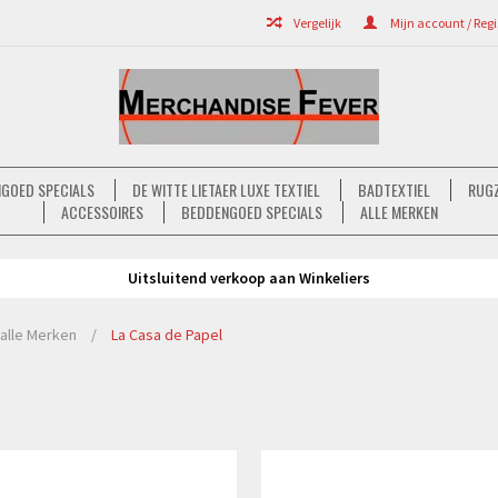
Vergelijk
Mijn account / Regi
GOED SPECIALS
DE WITTE LIETAER LUXE TEXTIEL
BADTEXTIEL
RUGZ
ACCESSOIRES
BEDDENGOED SPECIALS
ALLE MERKEN
Uitsluitend verkoop aan Winkeliers
alle Merken
/
La Casa de Papel
Bekijken
Bekijken