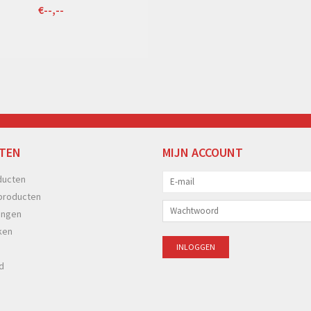
€--,--
TEN
MIJN ACCOUNT
ducten
producten
ingen
ken
d