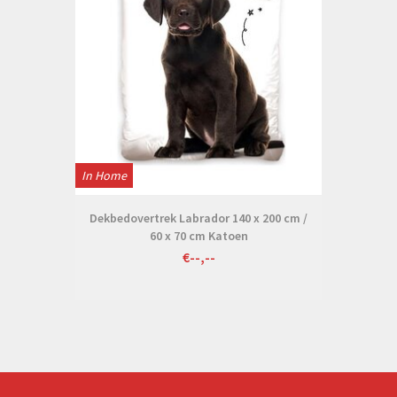
In Home
Dekbedovertrek Labrador 140 x 200 cm /
60 x 70 cm Katoen
€--,--