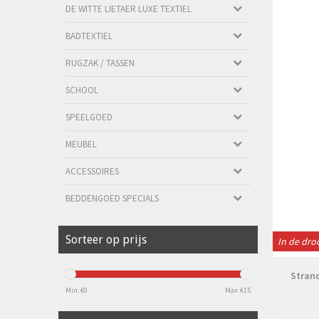
DE WITTE LIETAER LUXE TEXTIEL
BADTEXTIEL
RUGZAK / TASSEN
SCHOOL
SPEELGOED
MEUBEL
ACCESSOIRES
BEDDENGOED SPECIALS
Sorteer op prijs
In de dr
Stran
Min: €
0
Max: €
15