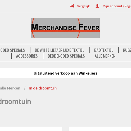
Vergelijk
Mijn account / Regi
GOED SPECIALS
DE WITTE LIETAER LUXE TEXTIEL
BADTEXTIEL
RUGZ
ACCESSOIRES
BEDDENGOED SPECIALS
ALLE MERKEN
Uitsluitend verkoop aan Winkeliers
alle Merken
/
In de droomtuin
 droomtuin