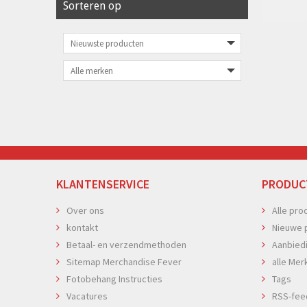
Sorteren op
KLANTENSERVICE
PRODUC
Over ons
Alle pro
kontakt
Nieuwe 
Betaal- en verzendmethoden
Aanbied
Sitemap Merchandise Fever
alle Mer
Fotobehang Instructies
Tags
Vacatures
RSS-fee