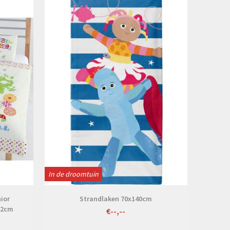
Bekijken
In de droomtuin
nior
Strandlaken 70x140cm
62cm
€--,--