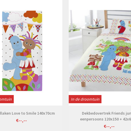
Bekijken
Bekijken
oomtuin
In de droomtuin
dlaken Love to Smile 140x70cm
Dekbedovertrek Friends ju
eenpersoons 120x150 + 42x
€--,--
€--,--