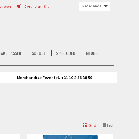
streren
0 Artikelen - €--,--
AK / TASSEN
SCHOOL
SPEELGOED
MEUBEL
Merchandise Fever tel. +31 10 2 36 38 59
Grid
List