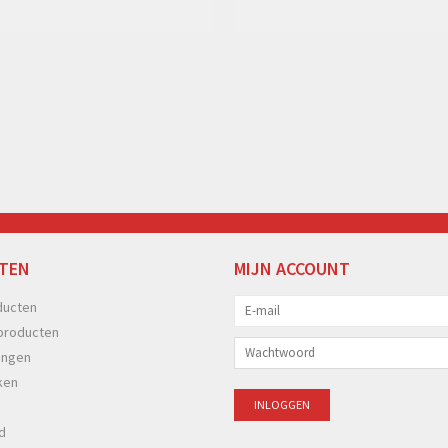
TEN
MIJN ACCOUNT
ducten
producten
ingen
ken
d