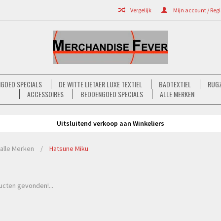
Vergelijk
Mijn account / Regi
GOED SPECIALS
DE WITTE LIETAER LUXE TEXTIEL
BADTEXTIEL
RUGZ
ACCESSOIRES
BEDDENGOED SPECIALS
ALLE MERKEN
Uitsluitend verkoop aan Winkeliers
alle Merken
/
Hatsune Miku
cten gevonden!...