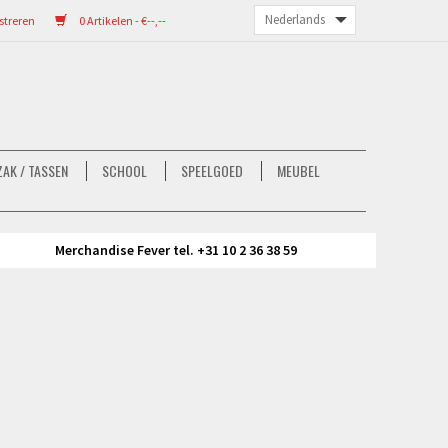
streren
0 Artikelen - €--,--
AK / TASSEN
SCHOOL
SPEELGOED
MEUBEL
Merchandise Fever tel. +31 10 2 36 38 59