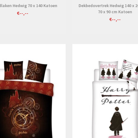
dlaken Hedwig 70 x 140 Katoen
Dekbedovertrek Hedwig 140 x 2
70 x 90 cm Katoen
€--,--
€--,--
Bekijken
Bekijken