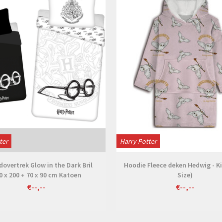
ter
Harry Potter
overtrek Glow in the Dark Bril
Hoodie Fleece deken Hedwig - K
0 x 200 + 70 x 90 cm Katoen
Size)
€--,--
€--,--