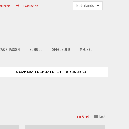
streren
0 Artikelen - €--,--
AK / TASSEN
SCHOOL
SPEELGOED
MEUBEL
Merchandise Fever tel. +31 10 2 36 38 59
Grid
List