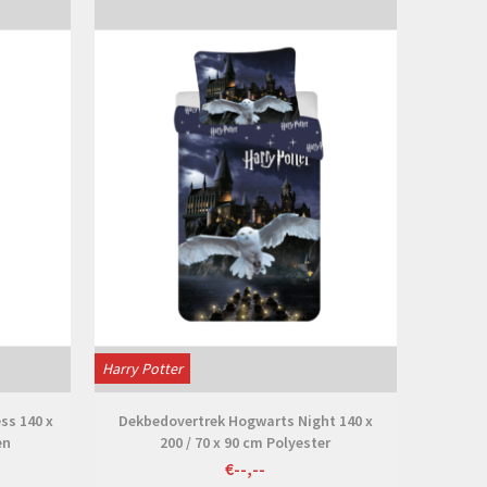
Bekijken
Harry Potter
ss 140 x
Dekbedovertrek Hogwarts Night 140 x
en
200 / 70 x 90 cm Polyester
€--,--