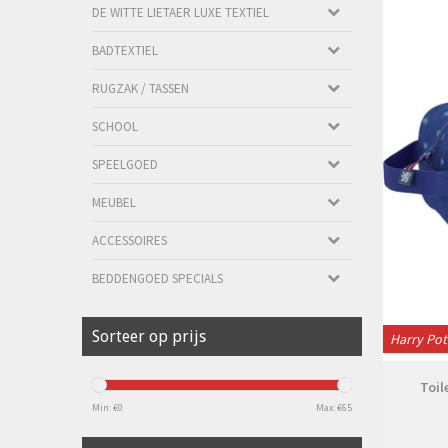
DE WITTE LIETAER LUXE TEXTIEL
BADTEXTIEL
RUGZAK / TASSEN
SCHOOL
SPEELGOED
MEUBEL
ACCESSOIRES
BEDDENGOED SPECIALS
Sorteer op prijs
Harry Pot
Toil
Min: €
0
Max: €
65