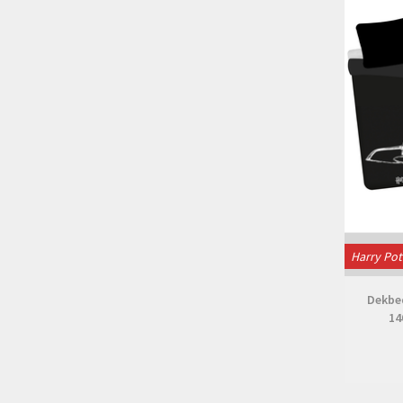
Harry Pot
Dekbed
14