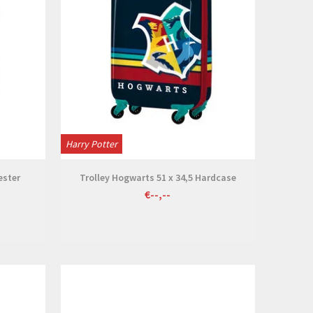
Harry Potter
ester
Trolley Hogwarts 51 x 34,5 Hardcase
€--,--
Bekijken