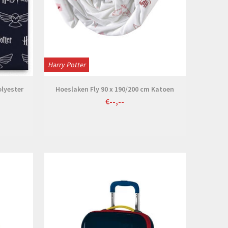
Harry Potter
olyester
Hoeslaken Fly 90 x 190/200 cm Katoen
€--,--
Bekijken