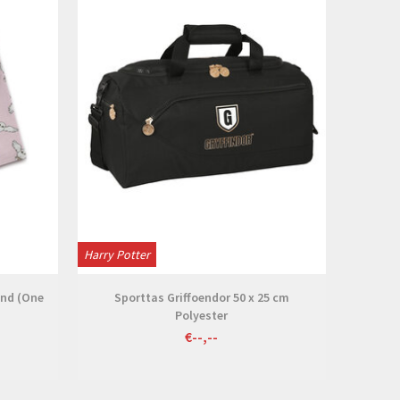
Harry Potter
ind (One
Sporttas Griffoendor 50 x 25 cm
Polyester
€--,--