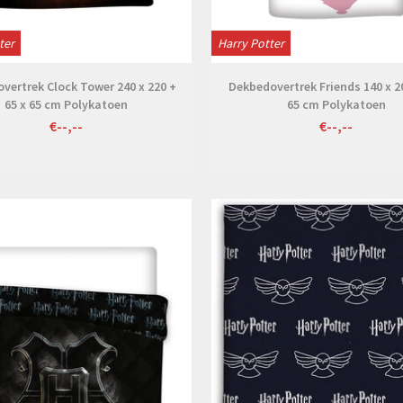
ter
Harry Potter
vertrek Clock Tower 240 x 220 +
Dekbedovertrek Friends 140 x 20
65 x 65 cm Polykatoen
65 cm Polykatoen
€--,--
€--,--
Bekijken
Bekijken