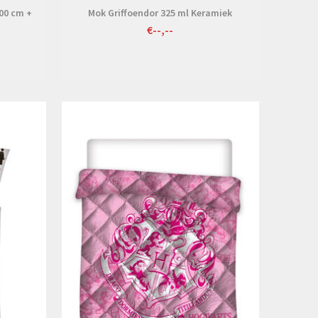
00 cm +
Mok Griffoendor 325 ml Keramiek
€--,--
Bekijken