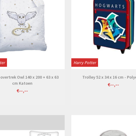
ter
Harry Potter
vertrek Owl 140 x 200 + 63 x 63
Trolley 52 x 34 x 16 cm - Poly
cm Katoen
€--,--
€--,--
Bekijken
Bekijken