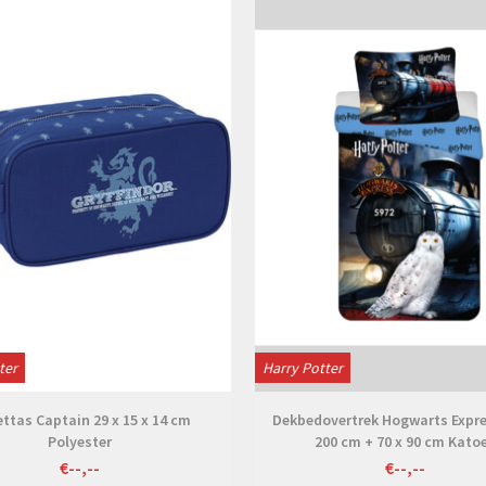
Bekijken
Bekijken
ter
Harry Potter
ettas Captain 29 x 15 x 14 cm
Dekbedovertrek Hogwarts Expre
Polyester
200 cm + 70 x 90 cm Kato
€--,--
€--,--