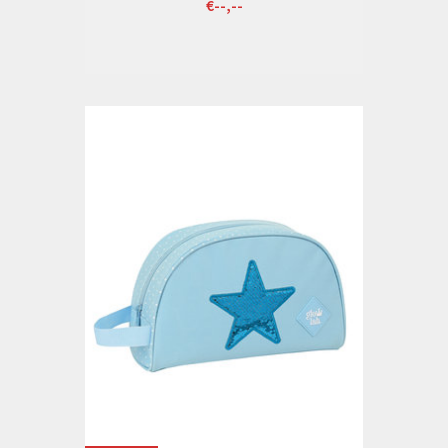
€--,--