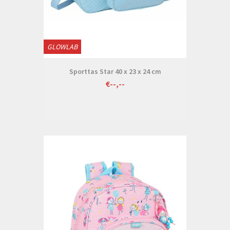
GLOWLAB
Sporttas Star 40 x 23 x 24 cm
€--,--