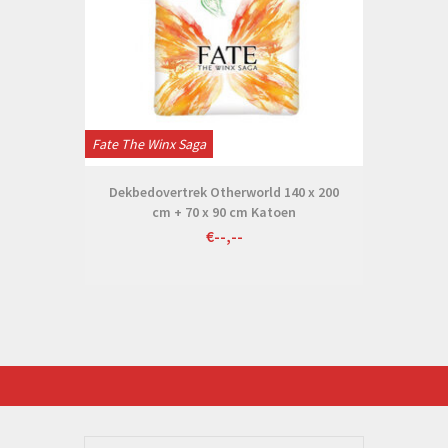
Fate The Winx Saga
Dekbedovertrek Otherworld 140 x 200
cm + 70 x 90 cm Katoen
€--,--