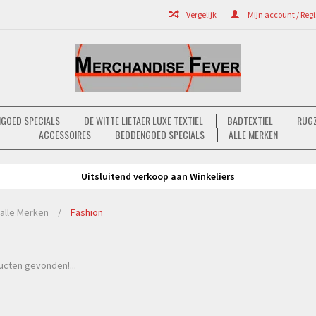
Vergelijk
Mijn account / Regi
GOED SPECIALS
DE WITTE LIETAER LUXE TEXTIEL
BADTEXTIEL
RUGZ
ACCESSOIRES
BEDDENGOED SPECIALS
ALLE MERKEN
Uitsluitend verkoop aan Winkeliers
alle Merken
/
Fashion
cten gevonden!...