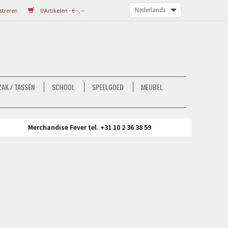
streren
0 Artikelen - €--,--
AK / TASSEN
SCHOOL
SPEELGOED
MEUBEL
Merchandise Fever tel. +31 10 2 36 38 59