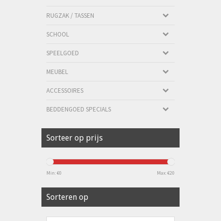
RUGZAK / TASSEN
SCHOOL
SPEELGOED
MEUBEL
ACCESSOIRES
BEDDENGOED SPECIALS
Sorteer op prijs
Min: €
0
Max: €
20
Sorteren op