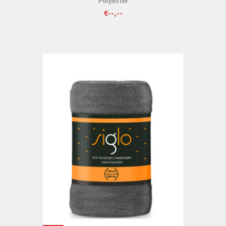
Polyester
€--,--