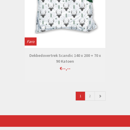
Faro
Dekbedovertrek Scandic 140 x 200 + 70 x
90 Katoen
€--,--
1
2