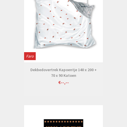
Faro
Dekbedovertrek Kapoentje 140 x 200 +
70 x 90 Katoen
€--,--