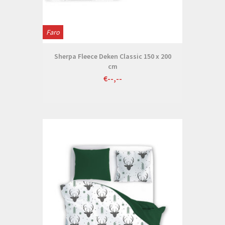
Faro
Sherpa Fleece Deken Classic 150 x 200
cm
€--,--