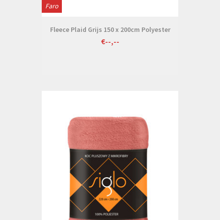
Faro
Fleece Plaid Grijs 150 x 200cm Polyester
€--,--