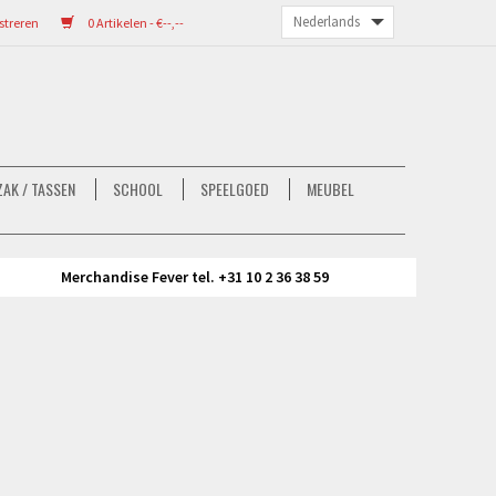
streren
0 Artikelen - €--,--
AK / TASSEN
SCHOOL
SPEELGOED
MEUBEL
Merchandise Fever tel. +31 10 2 36 38 59