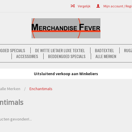
Vergelijk
Mijn account / Regi
GOED SPECIALS
DE WITTE LIETAER LUXE TEXTIEL
BADTEXTIEL
RUGZ
ACCESSOIRES
BEDDENGOED SPECIALS
ALLE MERKEN
Uitsluitend verkoop aan Winkeliers
alle Merken
/
Enchantimals
ntimals
cten gevonden!...