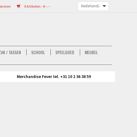
streren
0 Artikelen - €--,--
AK / TASSEN
SCHOOL
SPEELGOED
MEUBEL
Merchandise Fever tel. +31 10 2 36 38 59