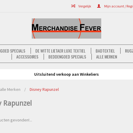
Vergelijk
Mijn account / Regi
GOED SPECIALS
DE WITTE LIETAER LUXE TEXTIEL
BADTEXTIEL
RUGZ
ACCESSOIRES
BEDDENGOED SPECIALS
ALLE MERKEN
Uitsluitend verkoop aan Winkeliers
alle Merken
/
Disney Rapunzel
y Rapunzel
cten gevonden!...