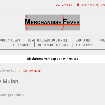
Vergelijk
Mijn account / Regi
GOED SPECIALS
DE WITTE LIETAER LUXE TEXTIEL
BADTEXTIEL
RUGZ
ACCESSOIRES
BEDDENGOED SPECIALS
ALLE MERKEN
Uitsluitend verkoop aan Winkeliers
alle Merken
/
Disney Mulan
y Mulan
cten gevonden!...