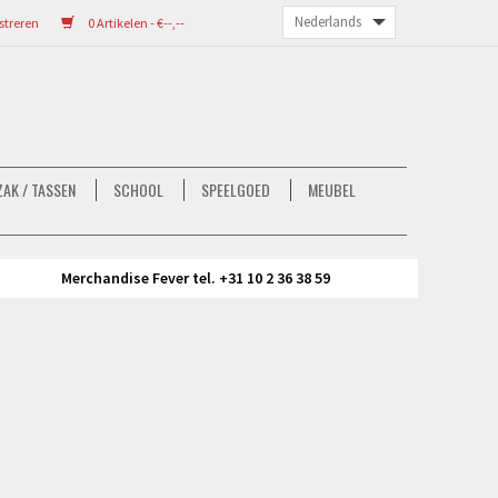
streren
0 Artikelen - €--,--
AK / TASSEN
SCHOOL
SPEELGOED
MEUBEL
Merchandise Fever tel. +31 10 2 36 38 59