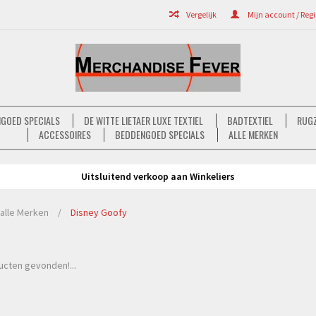
Vergelijk
Mijn account / Regi
GOED SPECIALS
DE WITTE LIETAER LUXE TEXTIEL
BADTEXTIEL
RUGZ
ACCESSOIRES
BEDDENGOED SPECIALS
ALLE MERKEN
Uitsluitend verkoop aan Winkeliers
alle Merken
/
Disney Goofy
cten gevonden!...