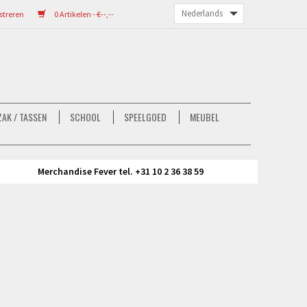
streren
0 Artikelen - €--,--
AK / TASSEN
SCHOOL
SPEELGOED
MEUBEL
Merchandise Fever tel. +31 10 2 36 38 59