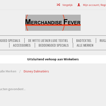
Vergelijk
Mijn account / Regi
GOED SPECIALS
DE WITTE LIETAER LUXE TEXTIEL
BADTEXTIEL
RUGZ
ACCESSOIRES
BEDDENGOED SPECIALS
ALLE MERKEN
Uitsluitend verkoop aan Winkeliers
alle Merken
/
Disney Dalmatiërs
cten gevonden!...