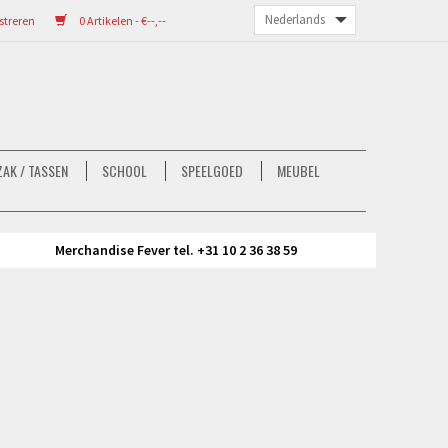
streren
0 Artikelen - €--,--
AK / TASSEN
SCHOOL
SPEELGOED
MEUBEL
Merchandise Fever tel. +31 10 2 36 38 59