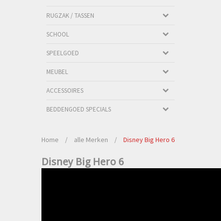
RUGZAK / TASSEN
SCHOOL
SPEELGOED
MEUBEL
ACCESSOIRES
BEDDENGOED SPECIALS
Home
/
alle Merken
/
Disney Big Hero 6
Disney Big Hero 6