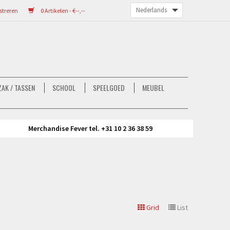
streren
0 Artikelen - €--,--
AK / TASSEN
SCHOOL
SPEELGOED
MEUBEL
Merchandise Fever tel. +31 10 2 36 38 59
Grid
List