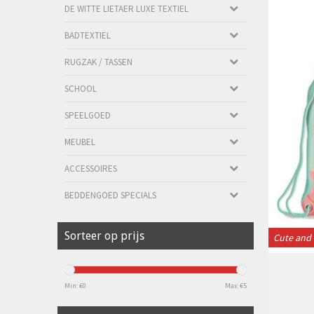
DE WITTE LIETAER LUXE TEXTIEL
BADTEXTIEL
RUGZAK / TASSEN
SCHOOL
SPEELGOED
MEUBEL
ACCESSOIRES
BEDDENGOED SPECIALS
Sorteer op prijs
Cute and 
Min: €
0
Max: €
5