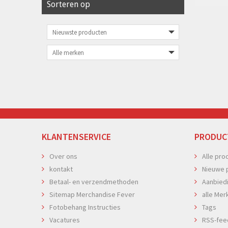
Sorteren op
KLANTENSERVICE
PRODUC
Over ons
Alle pro
kontakt
Nieuwe 
Betaal- en verzendmethoden
Aanbied
Sitemap Merchandise Fever
alle Mer
Fotobehang Instructies
Tags
Vacatures
RSS-fee