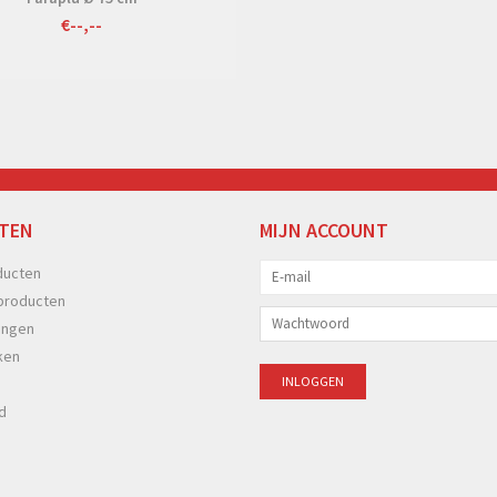
€--,--
TEN
MIJN ACCOUNT
ducten
producten
ingen
ken
d