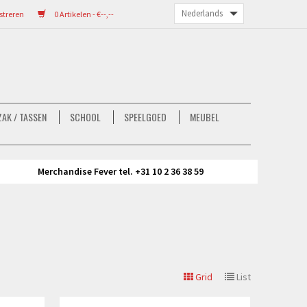
streren
0 Artikelen - €--,--
AK / TASSEN
SCHOOL
SPEELGOED
MEUBEL
Merchandise Fever tel. +31 10 2 36 38 59
Grid
List