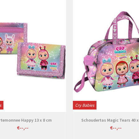
Bekijken
Bekijken
s
Cry Babies
rtemonnee Happy 13 x 8 cm
Schoudertas Magic Tears 40 x
€--,--
€--,--