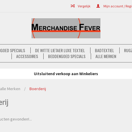
Vergelijk
Mijn account / Regi
GOED SPECIALS
DE WITTE LIETAER LUXE TEXTIEL
BADTEXTIEL
RUGZ
ACCESSOIRES
BEDDENGOED SPECIALS
ALLE MERKEN
Uitsluitend verkoop aan Winkeliers
alle Merken
/
Boerderij
rij
cten gevonden!...