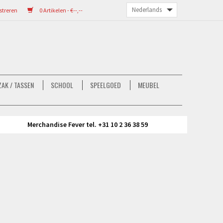
streren
0 Artikelen - €--,--
AK / TASSEN
SCHOOL
SPEELGOED
MEUBEL
Merchandise Fever tel. +31 10 2 36 38 59