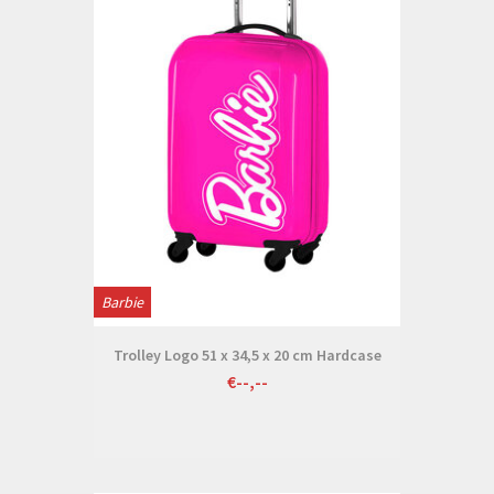
Barbie
Trolley Logo 51 x 34,5 x 20 cm Hardcase
€--,--