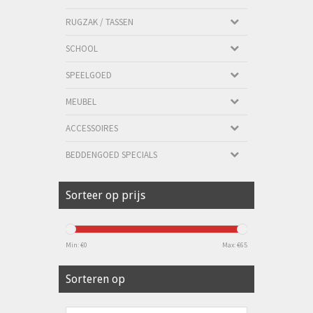
RUGZAK / TASSEN
SCHOOL
SPEELGOED
MEUBEL
ACCESSOIRES
BEDDENGOED SPECIALS
Sorteer op prijs
Min: €
0
Max: €
65
Sorteren op