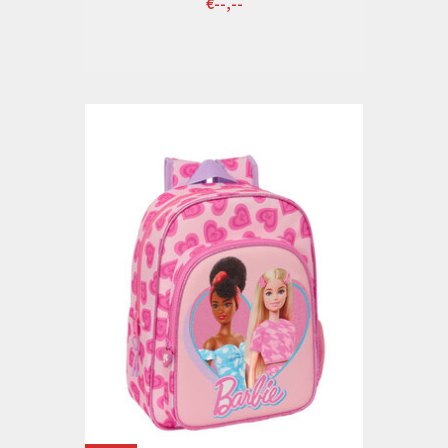
€--,--