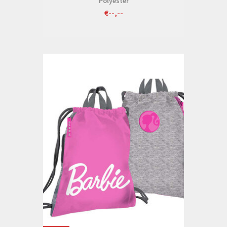
Polyester
€--,--