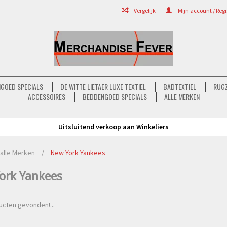
Vergelijk
Mijn account / Regi
GOED SPECIALS
DE WITTE LIETAER LUXE TEXTIEL
BADTEXTIEL
RUGZ
ACCESSOIRES
BEDDENGOED SPECIALS
ALLE MERKEN
Uitsluitend verkoop aan Winkeliers
alle Merken
/
New York Yankees
ork Yankees
cten gevonden!...