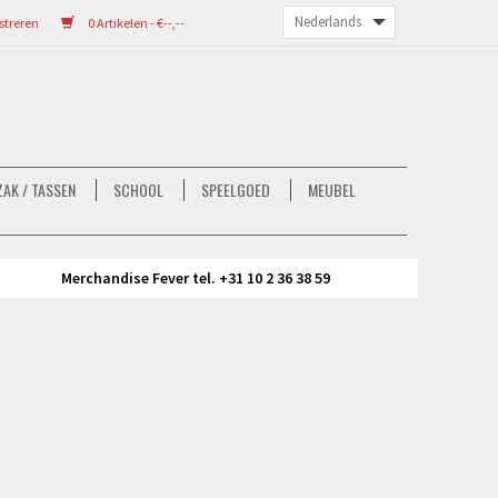
streren
0 Artikelen - €--,--
AK / TASSEN
SCHOOL
SPEELGOED
MEUBEL
Merchandise Fever tel. +31 10 2 36 38 59